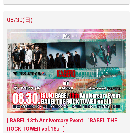
08/30
(日)
[ BABEL 18th Anniversary Event 『BABEL THE
ROCK TOWER vol.18』 ]